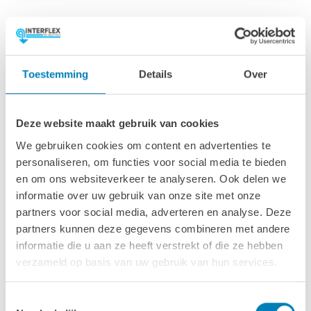
Afmetingen & specs
Afmetingen fundamentmaat (bxl)
Toestemming
Details
Over
400 x 240 cm
Nokhoogte
Deze website maakt gebruik van cookies
233 cm
We gebruiken cookies om content en advertenties te
personaliseren, om functies voor social media te bieden
Oppervlakte (m2)
en om ons websiteverkeer te analyseren. Ook delen we
9.4 m2
informatie over uw gebruik van onze site met onze
partners voor social media, adverteren en analyse. Deze
Wanddikte
partners kunnen deze gegevens combineren met andere
28 mm
informatie die u aan ze heeft verstrekt of die ze hebben
verzameld op basis van uw gebruik van hun services.
Ramen & deuren
1x Twee openslaande buiten deuren: 169 x 110 cm
Toestemmingsselectie