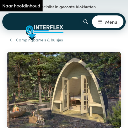
Naar hoofdinhoud
gecoate blokhutten
Specialist in
Menu
Campingbarrels & huisjes