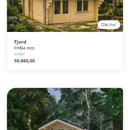
36.77m²
Fjord
94 mm
VANAF
55.660,00