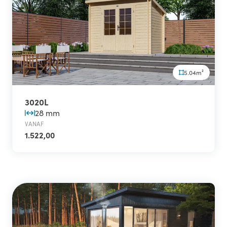
5.04m²
3020L
28 mm
VANAF
1.522,00