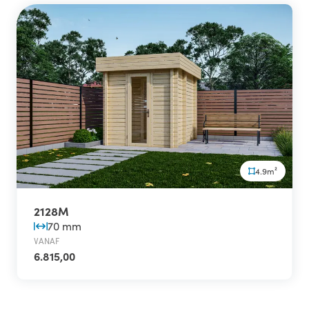
4.9m²
2128M
70 mm
VANAF
6.815,00