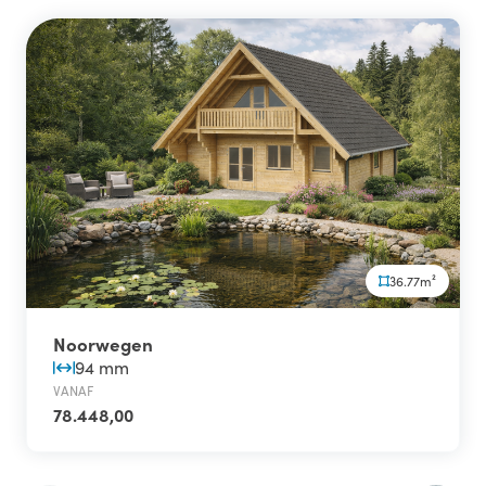
36.77m²
Noorwegen
94 mm
VANAF
78.448,00