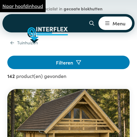
Naar hoofdinhoud
vakmanschap
35 jaar
Menu
Tuinhuizen
Filteren
142
product(en) gevonden