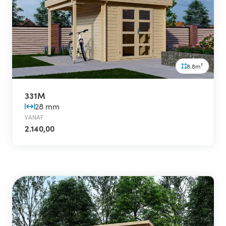
8.8m²
331M
28 mm
VANAF
2.140,00