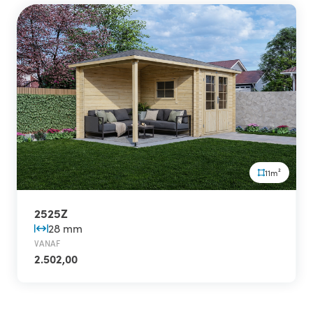
11m²
2525Z
28 mm
VANAF
2.502,00