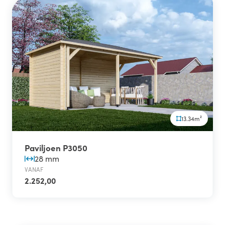
13.34m²
Paviljoen P3050
28 mm
VANAF
2.252,00