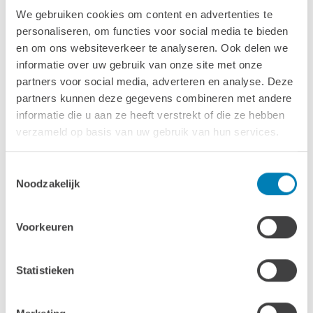
We gebruiken cookies om content en advertenties te
personaliseren, om functies voor social media te bieden
en om ons websiteverkeer te analyseren. Ook delen we
informatie over uw gebruik van onze site met onze
36.77m²
partners voor social media, adverteren en analyse. Deze
partners kunnen deze gegevens combineren met andere
Tuinlodge
informatie die u aan ze heeft verstrekt of die ze hebben
94 mm
verzameld op basis van uw gebruik van hun services.
VANAF
20.167,00
Toestemmingsselectie
Noodzakelijk
Voorkeuren
Statistieken