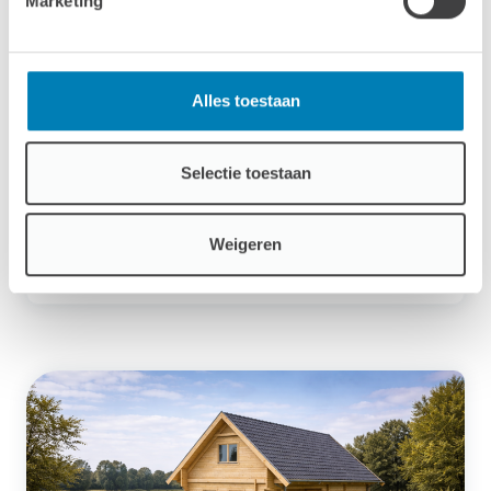
Marketing
Alles toestaan
36.77m²
Selectie toestaan
Vakantiechalet XL
94 mm
VANAF
Weigeren
38.720,00