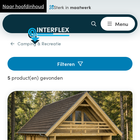
Naar hoofdinhoud
maatwerk
Sterk in
Menu
Camping & Recreatie
Filteren
5
product(en) gevonden