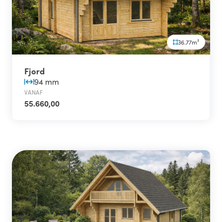
36.77m²
Fjord
94 mm
VANAF
55.660,00