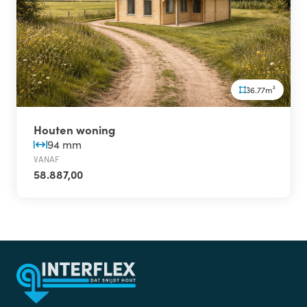
36.77m²
Houten woning
94 mm
VANAF
58.887,00