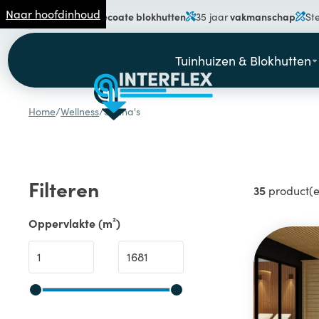
Naar hoofdinhoud
gecoate blokhutten
vakmanschap
Specialist in
35 jaar
St
Tuinhuizen & Blokhutten
Home
/
Wellness
/
Sauna's
Over ons
SALE!
Filteren
35
product(
Oppervlakte (m²)