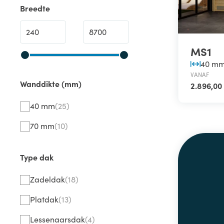
Breedte
MS1
40 m
VANAF
Wanddikte (mm)
2.896,00
40 mm
(25)
70 mm
(10)
Type dak
Zadeldak
(18)
Platdak
(13)
Lessenaarsdak
(4)