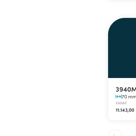
3940
70 m
VANAF
11.143,00