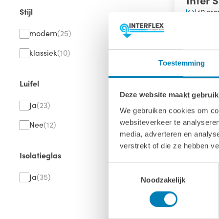
Stijl
40 m
VANAF
3.659,00
modern
(25)
klassiek
(10)
Toestemming
Luifel
Deze website maakt gebruik
Ja
(23)
We gebruiken cookies om cont
websiteverkeer te analyseren
Nee
(12)
media, adverteren en analys
verstrekt of die ze hebben v
Isolatieglas
Toestemmingsselectie
Ja
(35)
Noodzakelijk
2539
70 m
VANAF