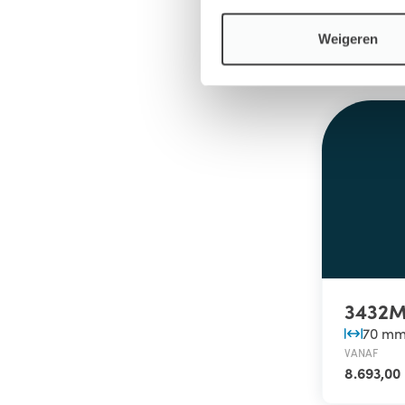
8.475,00
Weigeren
3432
70 m
VANAF
8.693,00