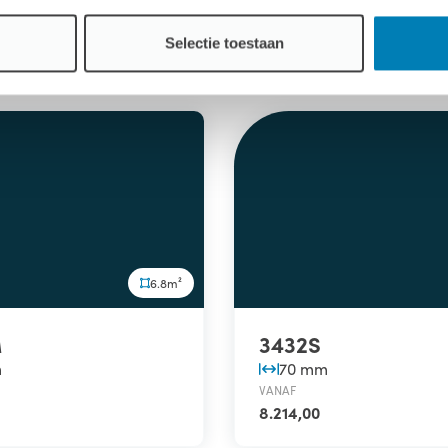
8.016,00
Selectie toestaan
6.8m²
M
3432S
m
70 mm
VANAF
8.214,00