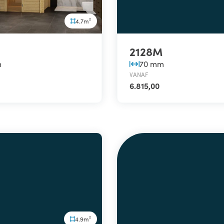
4.7m²
2128M
m
70 mm
VANAF
6.815,00
4.9m²