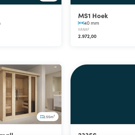
MS1 Hoek
m
40 mm
VANAF
2.972,00
2.55m²
Small
2335S