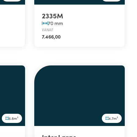
2335M
70 mm
VANAF
7.466,00
6.8m²
4.7m²
Inter Large