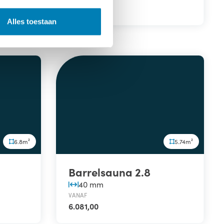
4.903,00
Alles toestaan
6.8m²
5.74m²
Barrelsauna 2.8
40 mm
VANAF
6.081,00