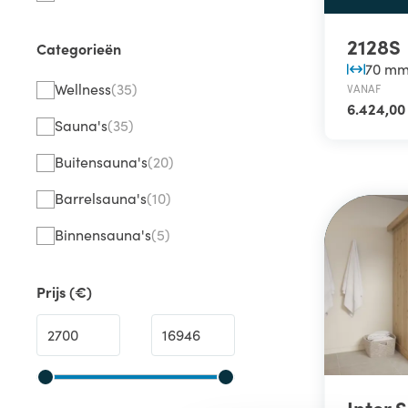
2128S
Categorieën
70 m
Wellness
(35)
VANAF
6.424,00
Sauna's
(35)
Buitensauna's
(20)
Barrelsauna's
(10)
Binnensauna's
(5)
Prijs (€)
Inter 