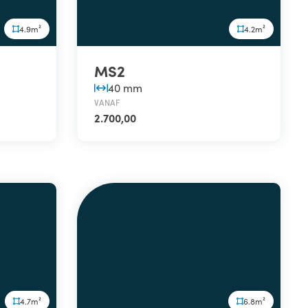
4.9m²
4.2m²
MS2
40 mm
VANAF
2.700,00
4.7m²
6.8m²