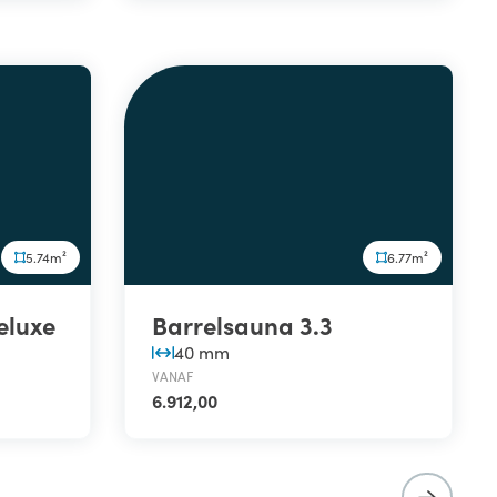
5.74m²
6.77m²
eluxe
Barrelsauna 3.3
40 mm
VANAF
6.912,00