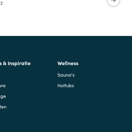
 2
s & Inspiratie
Wellness
Sauna's
ure
Hottubs
age
ten