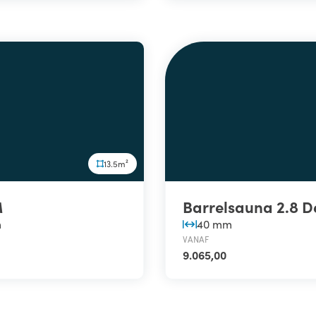
13.5m²
M
Barrelsauna 2.8 D
m
40 mm
VANAF
9.065,00