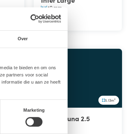
40 mm
VANAF
4.382,00
Over
 media te bieden en om ons
ze partners voor social
nformatie die u aan ze heeft
8.2m²
5.13m²
Marketing
Barrelsauna 2.5
40 mm
VANAF