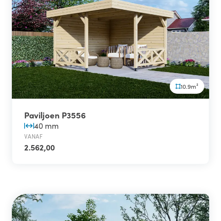
10.9m²
Paviljoen P3556
40 mm
VANAF
2.562,00