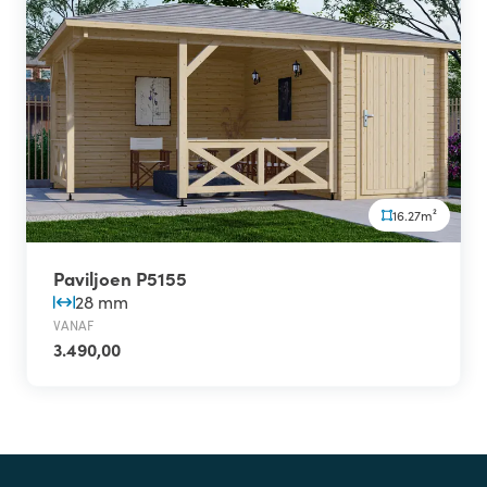
16.27m²
Paviljoen P5155
28 mm
VANAF
3.490,00