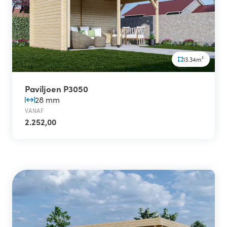
13.34m²
Paviljoen P3050
28 mm
VANAF
2.252,00