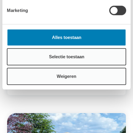
Marketing
Alles toestaan
10.9m²
Selectie toestaan
Paviljoen P3555
40 mm
Weigeren
VANAF
2.085,00