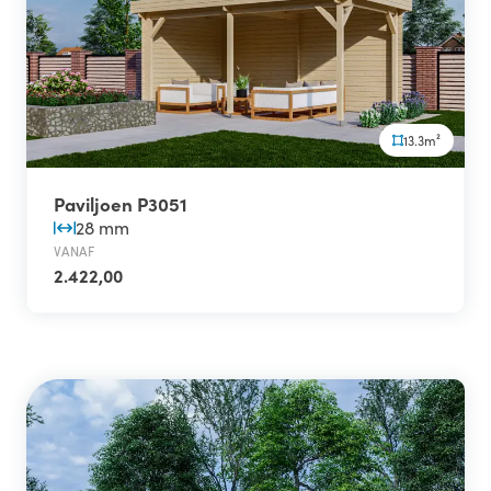
13.3m²
Paviljoen P3051
28 mm
VANAF
2.422,00