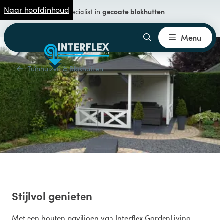
Naar hoofdinhoud
gecoate blokhutten
Specialist in
Menu
Tuinhuizen & Blokhutten
Stijlvol genieten
Met een houten paviljoen van Interflex GardenLiving