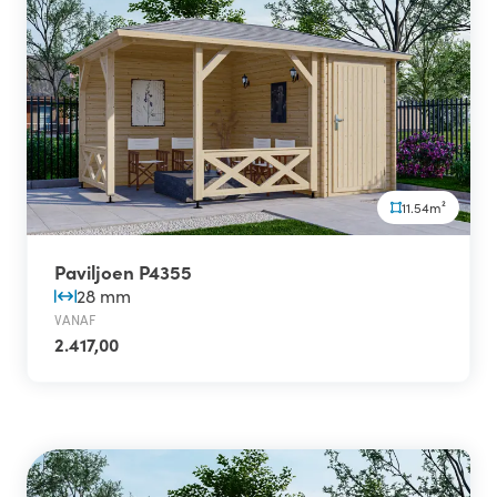
11.54m²
Paviljoen P4355
28 mm
VANAF
2.417,00