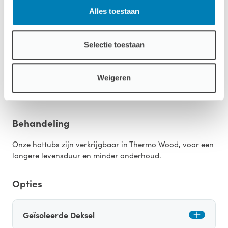
Aantal personen
Alles toestaan
5 tot 6
Binnenbak
Selectie toestaan
Verkrijgbaar in de kleuren: wit, grijs en zwart
Montage
Weigeren
Wordt compleet gemonteerd geleverd
Behandeling
Onze hottubs zijn verkrijgbaar in Thermo Wood, voor een
langere levensduur en minder onderhoud.
Opties
Geïsoleerde Deksel