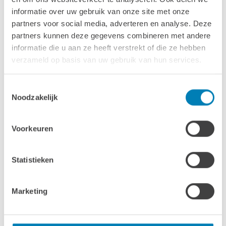
informatie over uw gebruik van onze site met onze
Binnendiameter
partners voor social media, adverteren en analyse. Deze
180 cm
partners kunnen deze gegevens combineren met andere
informatie die u aan ze heeft verstrekt of die ze hebben
Wanddikte
verzameld op basis van uw gebruik van hun services.
18 mm
Volume (water)
Toestemmingsselectie
Noodzakelijk
1400 L
Hoogte
Voorkeuren
93 cm
Opwarmtijd
Statistieken
ca. 4 uur
Marketing
Kachel
Inclusief houtgestookte 30kW RVS kachel extern