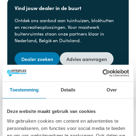
Vind jouw dealer in de buurt
Ontdek ons aanbod aan
tuinhuizen, blokhutten
en
recreatieoplossingen. Voor maatwerk
buitenruimtes staan onze partners klaar in
Nederland, België en Duitsland.
Dealer zoeken
Advies aanvragen
Toestemming
Details
Over
Afmetingen & specs
Behandeling
Opties
Deze website maakt gebruik van cookies
We gebruiken cookies om content en advertenties te
Afmetingen & specs
personaliseren, om functies voor social media te bieden
en om ons websiteverkeer te analyseren. Ook delen we