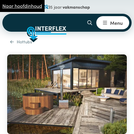
Naar hoofdinhoud
vakmanschap
35 jaar
Menu
Hottubs