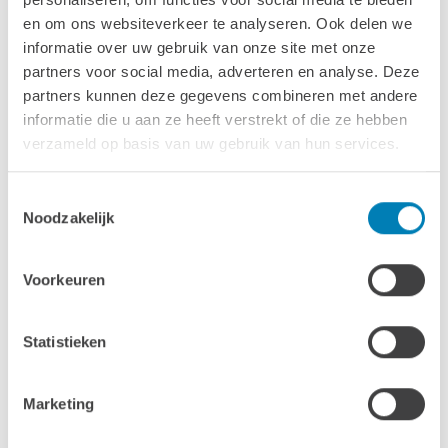
Afmetingen & specs
en om ons websiteverkeer te analyseren. Ook delen we
informatie over uw gebruik van onze site met onze
partners voor social media, adverteren en analyse. Deze
Binnendiameter
partners kunnen deze gegevens combineren met andere
180 cm
informatie die u aan ze heeft verstrekt of die ze hebben
verzameld op basis van uw gebruik van hun services.
Wanddikte
18 mm
Toestemmingsselectie
Noodzakelijk
Volume (water)
1400 L
Voorkeuren
Hoogte
93 cm
Statistieken
Opwarmtijd
ca. 1,5 - 2 uur
Marketing
Kachel