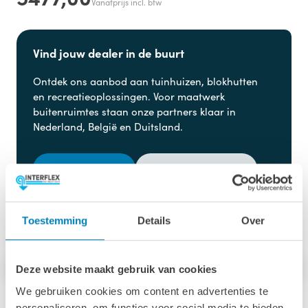
Vanafprijs incl. btw
Vind jouw dealer in de buurt
Ontdek ons aanbod aan
tuinhuizen, blokhutten
en
recreatieoplossingen. Voor maatwerk
buitenruimtes staan onze partners klaar in
Nederland, België en Duitsland.
Dealer zoeken
Advies aanvragen
Toestemming
Details
Over
Afmetingen & specs
Behandeling
Opties
Deze website maakt gebruik van cookies
We gebruiken cookies om content en advertenties te
personaliseren, om functies voor social media te bieden