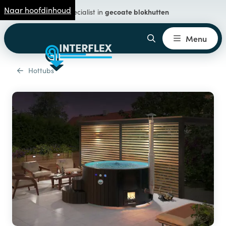
Naar hoofdinhoud
gecoate blokhutten
Specialist in
Menu
Hottubs