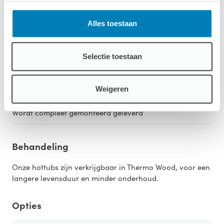
Inclusief houtgestookte 30kW RVS kachel intern
Alles toestaan
Aantal personen
5 tot 6
Selectie toestaan
Binnenbak
Exclusief in het zwart
Weigeren
Montage
Wordt compleet gemonteerd geleverd
Behandeling
Onze hottubs zijn verkrijgbaar in Thermo Wood, voor een
langere levensduur en minder onderhoud.
Opties