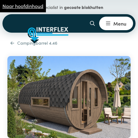
Naar hoofdinhoud
gecoate blokhutten
Specialist in
Menu
Campingbarrel 4.46