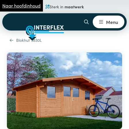
Naar hoofdinhoud
maatwerk
Sterk in
Menu
Blokhut 3830L