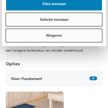
Download productsheet
Alles toestaan
Behandeling
Selectie toestaan
Onze tuinhuizen zijn verkrijgbaar in vier
afwerkingsniveaus: onbehandeld, dompel
Weigeren
geïmpregneerd, exterieur gecoat en compleet gecoat,
met standaard twee lagen coating vanaf de fabriek voor
een langere levensduur en minder onderhoud.
Opties
Vloer/Fundament