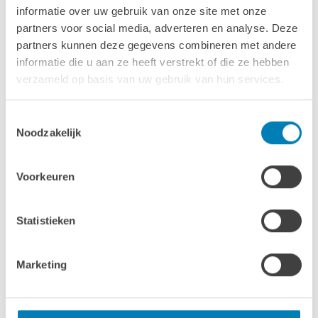
informatie over uw gebruik van onze site met onze
Wandhoogte & nokhoogte
partners voor social media, adverteren en analyse. Deze
205 / 257 cm
partners kunnen deze gegevens combineren met andere
informatie die u aan ze heeft verstrekt of die ze hebben
Wanddikte
verzameld op basis van uw gebruik van hun services.
40 mm
Toestemmingsselectie
Luifel
Noodzakelijk
266 cm
Ramen & deuren
Voorkeuren
1x dubbele deur luxe: 155 x 194 cm
Statistieken
1x enkel klapraam: 90 x 67 cm
2x hoog raam luxe: 40 x 194 cm 
Marketing