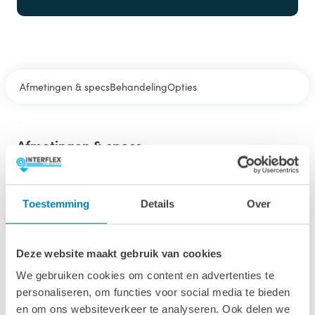
Afmetingen & specs
Behandeling
Opties
Afmetingen & specs
Afmetingen inclusief oren (bxl)
550 x 360 cm
Toestemming
Details
Over
Afmetingen fundamentmaat (bxl)
570 x 380 cm
Deze website maakt gebruik van cookies
We gebruiken cookies om content en advertenties te
Oppervlakte
personaliseren, om functies voor social media te bieden
19.8 m2
en om ons websiteverkeer te analyseren. Ook delen we