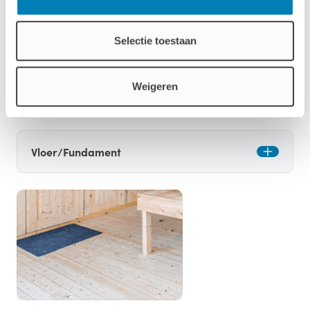
Onze tuinhuizen zijn verkrijgbaar in vier
afwerkingsniveaus: onbehandeld, dompel
geïmpregneerd, exterieur gecoat en compleet gecoat,
Selectie toestaan
met standaard twee lagen coating vanaf de fabriek voor
een langere levensduur en minder onderhoud.
Weigeren
Opties
Vloer/Fundament