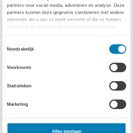
partners voor social media, adverteren en analyse. Deze
Wanddikte
partners kunnen deze gegevens combineren met andere
50 mm
informatie die u aan ze heeft verstrekt of die ze hebben
verzameld op basis van uw gebruik van hun services.
Luifel
200 cm
Toestemmingsselectie
Noodzakelijk
Ramen & deuren
1x Dubbele deur 'complete 50'er': 155 x 194 cm
Voorkeuren
1x Enkel draai-kiepraam: 85 x 91 cm
Statistieken
1x Dubbel draai-kiepraam: 162 x 91 cm
Marketing
1x Zij-aanbouw deur: 70 x 169 cm
Behandeling
Alles toestaan