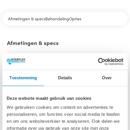
Afmetingen & specs
Behandeling
Opties
Afmetingen & specs
Afmetingen fundamentmaat (bxl)
565 x 515 cm
Toestemming
Details
Over
Afmetingen inclusief oren (bxl)
595 x 545 cm
Deze website maakt gebruik van cookies
Oppervlakte (m2)
25,8 m2
We gebruiken cookies om content en advertenties te
personaliseren, om functies voor social media te bieden
Wandhoogte & nokhoogte
en om ons websiteverkeer te analyseren. Ook delen we
208 cm / 267 cm
informatie over uw gebruik van onze site met onze