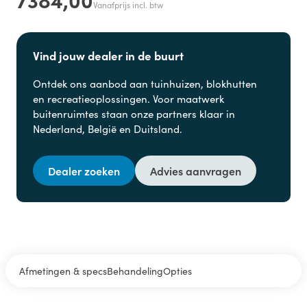
Vanafprijs incl. btw
Vind jouw dealer in de buurt
Ontdek ons aanbod aan
tuinhuizen, blokhutten
en
recreatieoplossingen. Voor maatwerk
buitenruimtes staan onze partners klaar in
Nederland, België en Duitsland.
Dealer zoeken
Advies aanvragen
Afmetingen & specs
Behandeling
Opties