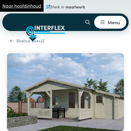
Naar hoofdinhoud
maatwerk
Sterk in
Menu
Blokhut 4x4+2Z