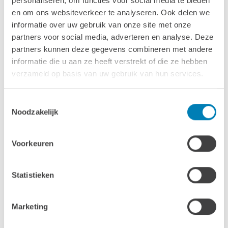
personaliseren, om functies voor social media te bieden
556 x 280 cm
en om ons websiteverkeer te analyseren. Ook delen we
Oppervlakte
informatie over uw gebruik van onze site met onze
15.6 m2
partners voor social media, adverteren en analyse. Deze
partners kunnen deze gegevens combineren met andere
Wandhoogte & nokhoogte
informatie die u aan ze heeft verstrekt of die ze hebben
223 / 262 cm
verzameld op basis van uw gebruik van hun services.
Wanddikte
Toestemmingsselectie
40 mm
Noodzakelijk
Luifel
Voorkeuren
272 cm
Ramen & deuren
Statistieken
1x dubbele deur standaard: 155 x 194 cm
1x groot klapraam: 90 x 125 cm
Marketing