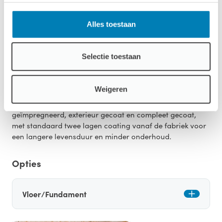
Alles toestaan
Download productsheet
Selectie toestaan
Behandeling
Weigeren
Onze tuinhuizen zijn verkrijgbaar in vier
afwerkingsniveaus: onbehandeld, dompel
geïmpregneerd, exterieur gecoat en compleet gecoat,
met standaard twee lagen coating vanaf de fabriek voor
een langere levensduur en minder onderhoud.
Opties
Vloer/Fundament