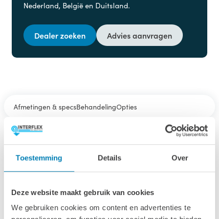
Nederland, België en Duitsland.
Dealer zoeken
Advies aanvragen
Afmetingen & specs
Behandeling
Opties
Afmetingen & specs
Toestemming
Details
Over
Afmetingen inclusief oren (bxl)
576 x 300 cm
Deze website maakt gebruik van cookies
We gebruiken cookies om content en advertenties te
Afmetingen fundamentmaat (bxl)