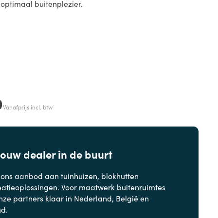
optimaal buitenplezier.
0
Vanafprijs incl. btw
jouw dealer in de buurt
 ons aanbod aan
tuinhuizen, blokhutten
eatieoplossingen. Voor maatwerk buitenruimtes
nze partners klaar in Nederland, België en
nd.