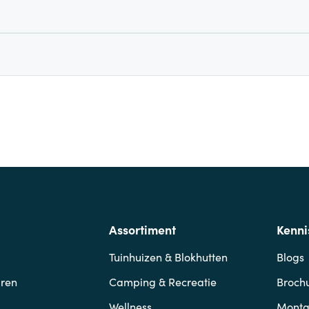
Assortiment
Kenni
Tuinhuizen & Blokhutten
Blogs
ren
Camping & Recreatie
Broch
Wellness
Mont