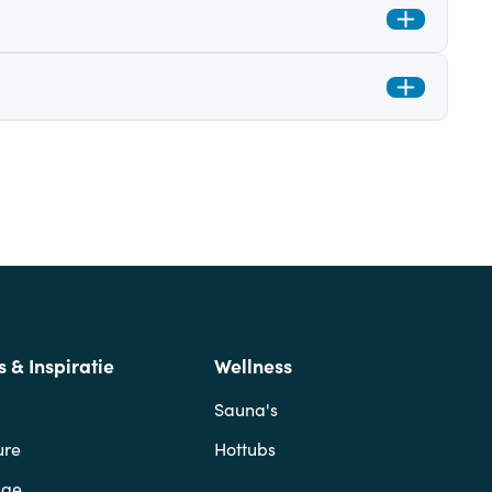
s & Inspiratie
Wellness
Sauna's
ure
Hottubs
age