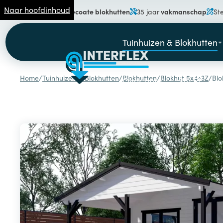
Naar hoofdinhoud
gecoate blokhutten
vakmanschap
Specialist in
35 jaar
St
Tuinhuizen & Blokhutten
Home
/
Tuinhuizen & Blokhutten
/
Blokhutten
/
Blokhut 5x4+3Z
/
Blo
Over ons
SALE!