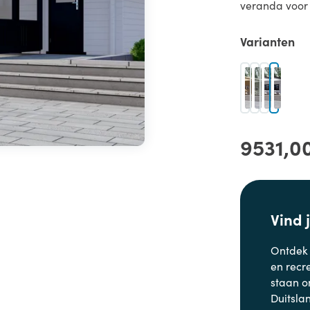
veranda voor 
Varianten
9531,0
Vind 
Ontdek
en
recr
staan o
Duitsla