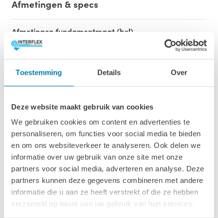
Afmetingen & specs
Afmetingen fundamentmaat (bxl)
510 x 510 cm
Afmetingen inclusief oren (bxl)
Toestemming
Details
Over
540 x 540 cm
Oppervlakte (m2)
Deze website maakt gebruik van cookies
26m2
We gebruiken cookies om content en advertenties te
personaliseren, om functies voor social media te bieden
Wandhoogte & nokhoogte
en om ons websiteverkeer te analyseren. Ook delen we
208 cm / 280 cm
informatie over uw gebruik van onze site met onze
Wanddikte
partners voor social media, adverteren en analyse. Deze
50 mm
partners kunnen deze gegevens combineren met andere
informatie die u aan ze heeft verstrekt of die ze hebben
Luifel
verzameld op basis van uw gebruik van hun services.
90 cm