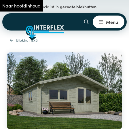
Naar hoofdinhoud
gecoate blokhutten
Specialist in
Menu
Blokhut 5x5