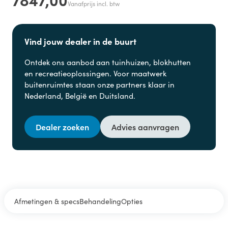
Vanafprijs incl. btw
Vind jouw dealer in de buurt
Ontdek ons aanbod aan
tuinhuizen, blokhutten
en
recreatieoplossingen. Voor maatwerk
buitenruimtes staan onze partners klaar in
Nederland, België en Duitsland.
Dealer zoeken
Advies aanvragen
Afmetingen & specs
Behandeling
Opties