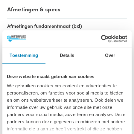
Afmetingen & specs
Afmetingen fundamentmaat (bxl)
510 x 715 cm
Afmetingen inclusief oren (bxl)
540 x 745 cm
Toestemming
Details
Over
Oppervlakte (m2)
36,5
Deze website maakt gebruik van cookies
We gebruiken cookies om content en advertenties te
Wandhoogte & nokhoogte
personaliseren, om functies voor social media te bieden
208 cm / 280 cm
en om ons websiteverkeer te analyseren. Ook delen we
informatie over uw gebruik van onze site met onze
Wanddikte
partners voor social media, adverteren en analyse. Deze
50 mm
partners kunnen deze gegevens combineren met andere
informatie die u aan ze heeft verstrekt of die ze hebben
Luifel