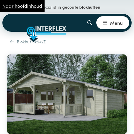
Naar hoofdinhoud
gecoate blokhutten
Specialist in
Menu
Blokhut 5x5+2Z