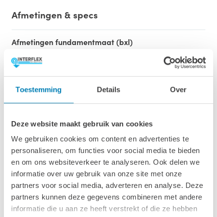
Afmetingen & specs
Afmetingen fundamentmaat (bxl)
665 x 815 cm
Afmetingen inclusief oren (bxl)
695 x 845 cm
Toestemming
Details
Over
Oppervlakte (m2)
49,5 m2
Deze website maakt gebruik van cookies
We gebruiken cookies om content en advertenties te
Wandhoogte & nokhoogte
personaliseren, om functies voor social media te bieden
208 cm / 280 cm
en om ons websiteverkeer te analyseren. Ook delen we
informatie over uw gebruik van onze site met onze
Wanddikte
partners voor social media, adverteren en analyse. Deze
50 mm
partners kunnen deze gegevens combineren met andere
informatie die u aan ze heeft verstrekt of die ze hebben
Luifel