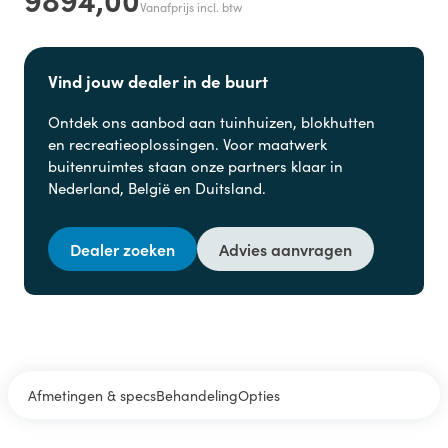
Vanafprijs incl. btw
Vind jouw dealer in de buurt
Ontdek ons aanbod aan
tuinhuizen, blokhutten
en
recreatieoplossingen. Voor maatwerk
buitenruimtes staan onze partners klaar in
Nederland, België en Duitsland.
Dealer zoeken
Advies aanvragen
Afmetingen & specs
Behandeling
Opties