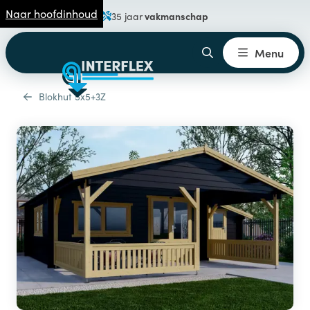
Naar hoofdinhoud
vakmanschap
35 jaar
Menu
Blokhut 5x5+3Z