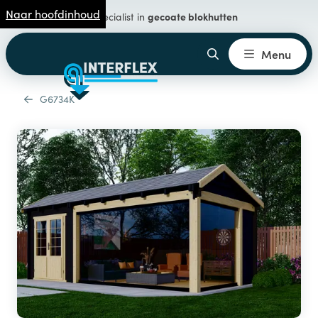
Naar hoofdinhoud
gecoate blokhutten
Specialist in
Menu
G6734K