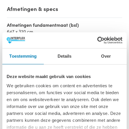
Afmetingen & specs
Afmetingen fundamentmaat (bxl)
647 x 320 cm
Afmetingen inclusief oren (bxl)
667 x 340 cm
Toestemming
Details
Over
Voor-, achterwand & nokhoogte
211 / 240 / 302 cm
Deze website maakt gebruik van cookies
Oppervlakte (m2)
We gebruiken cookies om content en advertenties te
20.7 m2
personaliseren, om functies voor social media te bieden
en om ons websiteverkeer te analyseren. Ook delen we
Wanddikte
informatie over uw gebruik van onze site met onze
40 mm
partners voor social media, adverteren en analyse. Deze
partners kunnen deze gegevens combineren met andere
Luifel
informatie die u aan ze heeft verstrekt of die ze hebben