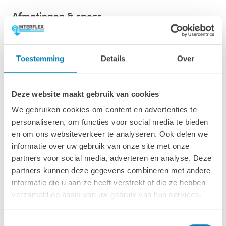
Afmetingen & specs
Afmetingen fundamentmaat (bxl)
480 x 278 cm
Toestemming
Details
Over
Afmetingen inclusief oren (bxl)
500 x 298 cm
Deze website maakt gebruik van cookies
We gebruiken cookies om content en advertenties te
Wandhoogte
personaliseren, om functies voor social media te bieden
243 cm
en om ons websiteverkeer te analyseren. Ook delen we
informatie over uw gebruik van onze site met onze
Oppervlakte (m2)
partners voor social media, adverteren en analyse. Deze
13.3 m2
partners kunnen deze gegevens combineren met andere
informatie die u aan ze heeft verstrekt of die ze hebben
Wanddikte
verzameld op basis van uw gebruik van hun services.
28 mm
Toestemmingsselectie