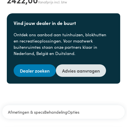
Vanafprijs incl. btw
Vind jouw dealer in de buurt
Ontdek ons aanbod aan
tuinhuizen, blokhutten
en
recreatieoplossingen. Voor maatwerk
buitenruimtes staan onze partners klaar in
Nederland, België en Duitsland.
Dealer zoeken
Advies aanvragen
Afmetingen & specs
Behandeling
Opties