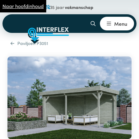
Naar hoofdinhoud
vakmanschap
35 jaar
Menu
Paviljoen P3051