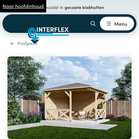
Naar hoofdinhoud
gecoate blokhutten
Specialist in
Menu
Paviljoens