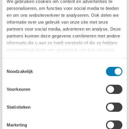
We gebruiken cookies om content en advertenties te
personaliseren, om functies voor social media te bieden
en om ons websiteverkeer te analyseren. Ook delen we
informatie over uw gebruik van onze site met onze
partners voor social media, adverteren en analyse. Deze
partners kunnen deze gegevens combineren met andere
Standaard Dakshingles -
informatie die u aan ze heeft verstrekt of die ze hebben
Antraciet
verzameld op basis van uw gebruik van hun services.
Toestemmingsselectie
Noodzakelijk
Voorkeuren
Standaard Dakshingles - Groen
Statistieken
Marketing