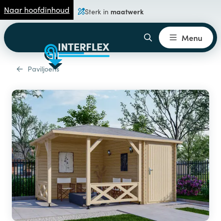
Naar hoofdinhoud
maatwerk
Sterk in
Menu
Paviljoens