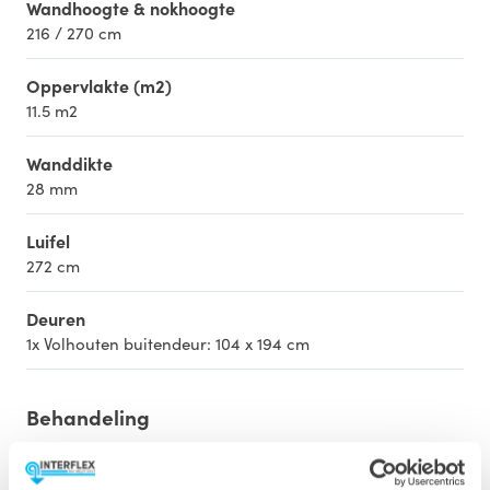
Wandhoogte & nokhoogte
216 / 270 cm
Oppervlakte (m2)
11.5 m2
Wanddikte
28 mm
Luifel
272 cm
Deuren
1x Volhouten buitendeur: 104 x 194 cm
Behandeling
Onze paviljoens zijn verkrijgbaar in drie
afwerkingsniveaus; onbehandeld, dompel geïmpregneerd