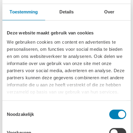
en compleet gecoat, met standaard twee lagen coating
Toestemming
Details
Over
vanaf de fabriek voor een langere levensduur en minder
onderhoud.
Deze website maakt gebruik van cookies
Opties
We gebruiken cookies om content en advertenties te
personaliseren, om functies voor social media te bieden
Dakbedekking
en om ons websiteverkeer te analyseren. Ook delen we
informatie over uw gebruik van onze site met onze
partners voor social media, adverteren en analyse. Deze
partners kunnen deze gegevens combineren met andere
informatie die u aan ze heeft verstrekt of die ze hebben
verzameld op basis van uw gebruik van hun services.
Toestemmingsselectie
Noodzakelijk
Standaard Dakshingles -
Antraciet
Voorkeuren