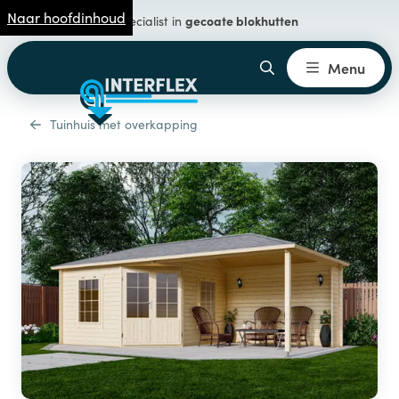
Naar hoofdinhoud
gecoate blokhutten
Specialist in
Menu
Tuinhuis met overkapping