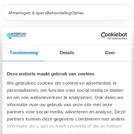
Afmetingen & specs
Behandeling
Opties
Afmetingen & specs
Toestemming
Details
Over
Afmetingen fundamentmaat (bxl)
665 x 330 cm
Deze website maakt gebruik van cookies
Afmetingen inclusief oren (bxl)
675 x 350 cm
We gebruiken cookies om content en advertenties te
personaliseren, om functies voor social media te bieden
Wandhoogte & nokhoogte
en om ons websiteverkeer te analyseren. Ook delen we
223 / 274 cm
informatie over uw gebruik van onze site met onze
partners voor social media, adverteren en analyse. Deze
Oppervlakte
partners kunnen deze gegevens combineren met andere
21.7 m2
informatie die u aan ze heeft verstrekt of die ze hebben
verzameld op basis van uw gebruik van hun services.