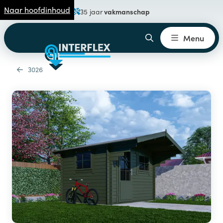
Naar hoofdinhoud
vakmanschap
35 jaar
Menu
3026