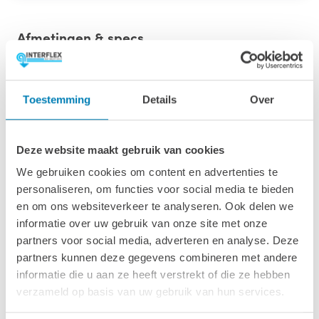
Afmetingen & specs
Afmetingen fundamentmaat (bxl)
280 x 230 cm
Toestemming
Details
Over
Afmetingen inclusief oren (bxl)
300 x 250 cm
Deze website maakt gebruik van cookies
We gebruiken cookies om content en advertenties te
Wandhoogte & nokhoogte
personaliseren, om functies voor social media te bieden
194 cm / 234 cm
en om ons websiteverkeer te analyseren. Ook delen we
informatie over uw gebruik van onze site met onze
Oppervlakte (m2)
partners voor social media, adverteren en analyse. Deze
6.4 m2
partners kunnen deze gegevens combineren met andere
informatie die u aan ze heeft verstrekt of die ze hebben
Wanddikte
verzameld op basis van uw gebruik van hun services.
28 mm