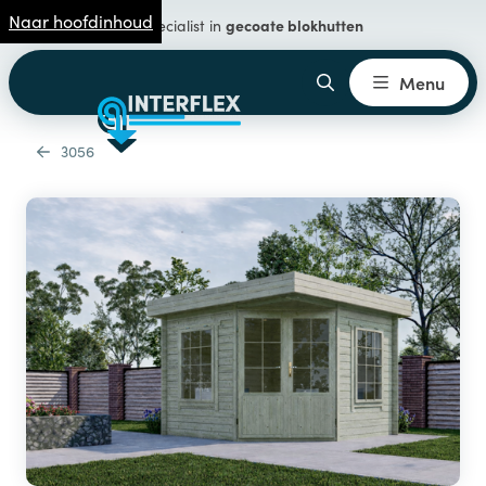
Naar hoofdinhoud
gecoate blokhutten
Specialist in
Menu
3056