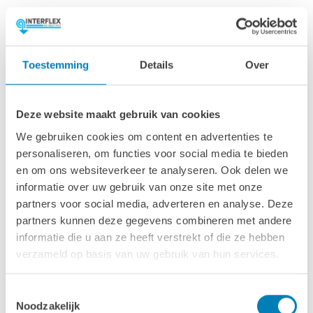
Afmetingen & specs
Afmetingen fundamentmaat (bxl)
Toestemming
Details
Over
278 x 278 cm
Afmetingen inclusief oren (bxl)
Deze website maakt gebruik van cookies
298 x 298 cm
We gebruiken cookies om content en advertenties te
personaliseren, om functies voor social media te bieden
Wandhoogte
en om ons websiteverkeer te analyseren. Ook delen we
234 cm
informatie over uw gebruik van onze site met onze
partners voor social media, adverteren en analyse. Deze
Oppervlakte (m2)
partners kunnen deze gegevens combineren met andere
7.7 m2
informatie die u aan ze heeft verstrekt of die ze hebben
verzameld op basis van uw gebruik van hun services.
Wanddikte
28 mm
Toestemmingsselectie
Noodzakelijk
Ramen & deuren