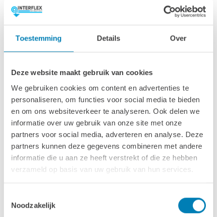
Afmetingen & specs
Toestemming
Details
Over
Afmetingen fundamentmaat (bxl)
280 x 230 cm
Deze website maakt gebruik van cookies
Afmetingen inclusief oren (bxl)
We gebruiken cookies om content en advertenties te
300 x 250 cm
personaliseren, om functies voor social media te bieden
en om ons websiteverkeer te analyseren. Ook delen we
Oppervlakte (m2)
informatie over uw gebruik van onze site met onze
6,4m2
partners voor social media, adverteren en analyse. Deze
partners kunnen deze gegevens combineren met andere
Wandhoogte & nokhoogte
informatie die u aan ze heeft verstrekt of die ze hebben
188 cm / 228 cm
verzameld op basis van uw gebruik van hun services.
Wanddikte
Toestemmingsselectie
28 mm
Noodzakelijk