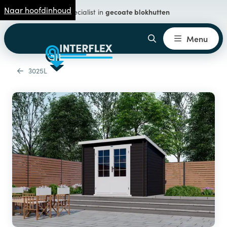
Naar hoofdinhoud
gecoate blokhutten
Specialist in
Menu
3025L