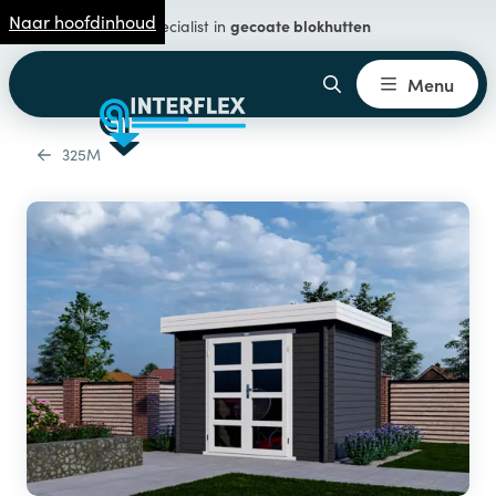
Naar hoofdinhoud
gecoate blokhutten
Specialist in
Menu
325M