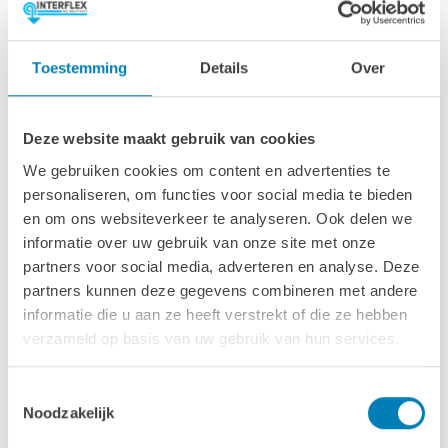
Afmetingen & specs
Toestemming
Details
Over
Afmetingen fundamentmaat (bxl)
280 x 230 cm
Deze website maakt gebruik van cookies
Afmetingen inclusief oren (bxl)
We gebruiken cookies om content en advertenties te
300 x 250 cm
personaliseren, om functies voor social media te bieden
en om ons websiteverkeer te analyseren. Ook delen we
Wandhoogte
informatie over uw gebruik van onze site met onze
228 cm
partners voor social media, adverteren en analyse. Deze
partners kunnen deze gegevens combineren met andere
Oppervlakte (m2)
informatie die u aan ze heeft verstrekt of die ze hebben
6.4 m2
verzameld op basis van uw gebruik van hun services.
Wanddikte
28 mm
Toestemmingsselectie
Noodzakelijk
Deuren