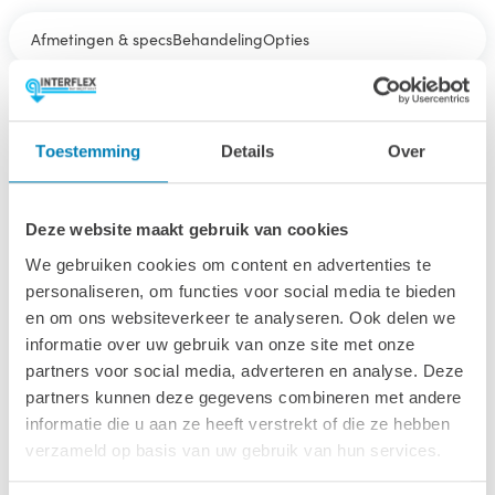
Afmetingen & specs
Behandeling
Opties
Afmetingen & specs
Toestemming
Details
Over
Afmetingen fundamentmaat (bxl)
428 x 320 cm
Deze website maakt gebruik van cookies
We gebruiken cookies om content en advertenties te
Afmetingen inclusief oren (bxl)
personaliseren, om functies voor social media te bieden
448 x 340 cm
en om ons websiteverkeer te analyseren. Ook delen we
informatie over uw gebruik van onze site met onze
Wandhoogte
partners voor social media, adverteren en analyse. Deze
251 cm
partners kunnen deze gegevens combineren met andere
informatie die u aan ze heeft verstrekt of die ze hebben
Oppervlakte (m2)
verzameld op basis van uw gebruik van hun services.
13.7 m2