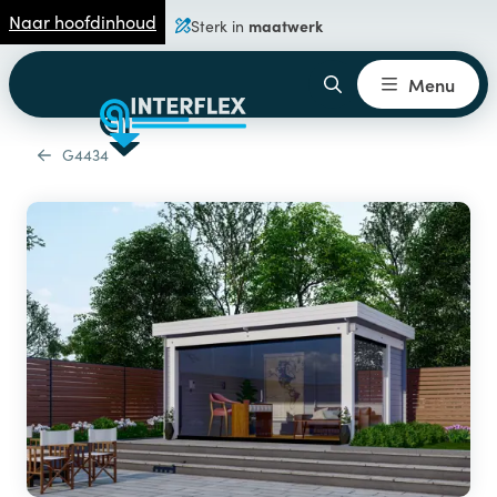
Naar hoofdinhoud
maatwerk
Sterk in
Menu
G4434