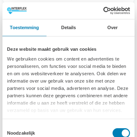
Afmetingen & specs
Toestemming
Details
Over
Afmetingen fundamentmaat (bxl)
647 x 320 cm
Deze website maakt gebruik van cookies
We gebruiken cookies om content en advertenties te
Afmetingen inclusief oren (bxl)
personaliseren, om functies voor social media te bieden
667 x 340 cm
en om ons websiteverkeer te analyseren. Ook delen we
informatie over uw gebruik van onze site met onze
Wandhoogte
partners voor social media, adverteren en analyse. Deze
251 cm
partners kunnen deze gegevens combineren met andere
informatie die u aan ze heeft verstrekt of die ze hebben
Oppervlakte (m2)
verzameld op basis van uw gebruik van hun services.
20.7 m2
Wanddikte
Toestemmingsselectie
Noodzakelijk
40 mm