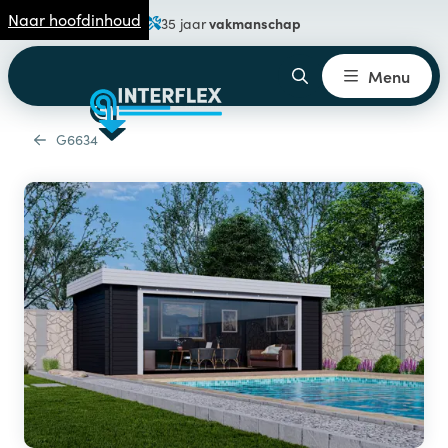
Naar hoofdinhoud
vakmanschap
35 jaar
Menu
G6634