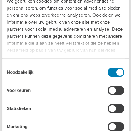
We gebruiken cookies om content en advertenties te
personaliseren, om functies voor social media te bieden
en om ons websiteverkeer te analyseren. Ook delen we
informatie over uw gebruik van onze site met onze
partners voor social media, adverteren en analyse. Deze
partners kunnen deze gegevens combineren met andere
Standaard Dakshingles -
informatie die u aan ze heeft verstrekt of die ze hebben
Antraciet
verzameld op basis van uw gebruik van hun services.
Toestemmingsselectie
Noodzakelijk
Voorkeuren
Standaard Dakshingles - Groen
Statistieken
Marketing