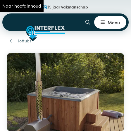
Naar hoofdinhoud
vakmanschap
35 jaar
Menu
Hottubs