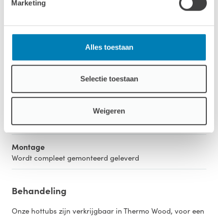
Marketing
Opwarmtijd
ca. 3 - 4 uur
Kachel
Alles toestaan
Inclusief houtgestookte 30kW RVS kachel extern
Aantal personen
Selectie toestaan
4 tot 6
Binnenbak
Weigeren
Verkrijgbaar in de kleuren: wit, grijs, blauw en zwart
Montage
Wordt compleet gemonteerd geleverd
Behandeling
Onze hottubs zijn verkrijgbaar in Thermo Wood, voor een