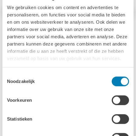
We gebruiken cookies om content en advertenties te
Afmetingen & specs
Behandeling
Opties
personaliseren, om functies voor social media te bieden
en om ons websiteverkeer te analyseren. Ook delen we
informatie over uw gebruik van onze site met onze
Afmetingen & specs
partners voor social media, adverteren en analyse. Deze
partners kunnen deze gegevens combineren met andere
informatie die u aan ze heeft verstrekt of die ze hebben
Binnendiameter
verzameld op basis van uw gebruik van hun services.
163 cm
Toestemmingsselectie
Wanddikte
Noodzakelijk
18 mm
Volume (water)
Voorkeuren
1650 L
Hoogte
Statistieken
110 cm