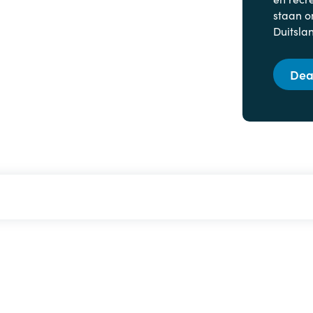
staan o
Duitsla
Dea