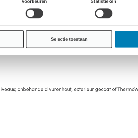
Voorkeuren
Statistieken
outen banken
Selectie toestaan
gsniveaus; onbehandeld vurenhout, exterieur gecoat of Thermo