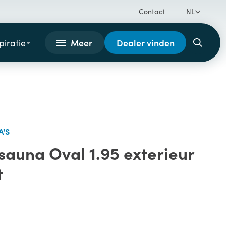
Contact
NL
Meer
Dealer vinden
piratie
A'S
sauna Oval 1.95 exterieur
t