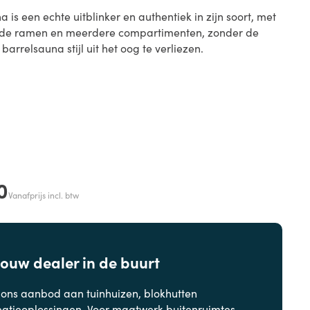
 is een echte uitblinker en authentiek in zijn soort, met
nde ramen en meerdere compartimenten, zonder de
rrelsauna stijl uit het oog te verliezen.
0
Vanafprijs incl. btw
jouw dealer in de buurt
 ons aanbod aan
tuinhuizen, blokhutten
eatieoplossingen. Voor maatwerk buitenruimtes