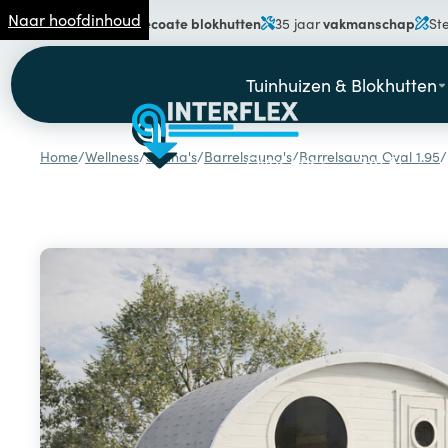
Naar hoofdinhoud
gecoate blokhutten
vakmanschap
Specialist in
35 jaar
St
Tuinhuizen & Blokhutten
Home
/
Wellness
/
Sauna's
/
Barrelsauna's
/
Barrelsauna Oval 1.95
/
Over ons
SALE!