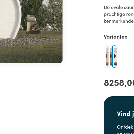
De ovale sauna
prachtige ro
kenmerkende ba
Varianten
8258,0
Vind 
Ontdek
en
recr