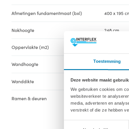
Afmetingen fundamentmaat (bxl)
400 x 195 c
Nokhoogte
248 cm
Oppervlakte (m2)
7 m2
Toestemming
Wandhoogte
240 cm
Deze website maakt gebruik
Wanddikte
42 mm
We gebruiken cookies om cont
websiteverkeer te analyseren
Ramen & deuren
1x Volhoute
media, adverteren en analys
verstrekt of die ze hebben v
1x Glazen s
Toestemmingsselectie
1x Groot r