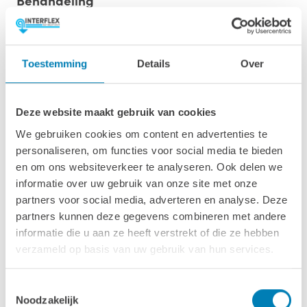
Onze buitensauna’s zijn verkrijgbaar in twee
afwerkingsniveaus; onbehandeld en exterieur gecoat,
met standaard twee lagen coating vanaf de fabriek voor
Toestemming
Details
Over
een langere levensduur en minder onderhoud.
Opties
Deze website maakt gebruik van cookies
We gebruiken cookies om content en advertenties te
personaliseren, om functies voor social media te bieden
Dakbedekking
en om ons websiteverkeer te analyseren. Ook delen we
informatie over uw gebruik van onze site met onze
partners voor social media, adverteren en analyse. Deze
partners kunnen deze gegevens combineren met andere
informatie die u aan ze heeft verstrekt of die ze hebben
verzameld op basis van uw gebruik van hun services.
Toestemmingsselectie
Noodzakelijk