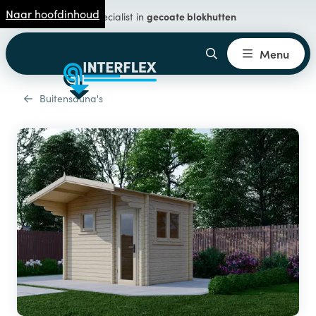
Naar hoofdinhoud
gecoate blokhutten
Specialist in
Menu
Buitensauna's