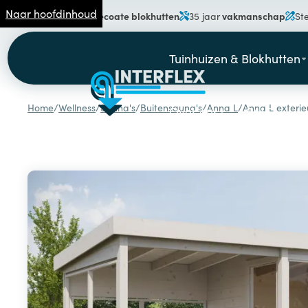
Naar hoofdinhoud
gecoate blokhutten
vakmanschap
Specialist in
35 jaar
St
Tuinhuizen & Blokhutten
Home
/
Wellness
/
Sauna's
/
Buitensauna's
/
Anna L
/
Anna L exterie
Over ons
SALE!