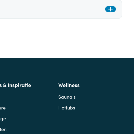
s & Inspiratie
Wellness
Sauna's
ure
Hottubs
age
ten