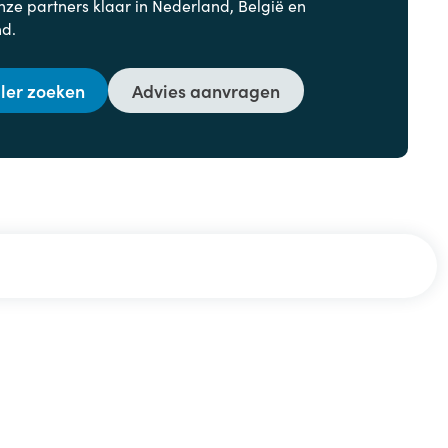
nze partners klaar in Nederland, België en
nd.
ler zoeken
Advies aanvragen