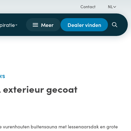
Contact
NL
Meer
Dealer vinden
piratie
'S
 exterieur gecoat
 vurenhouten buitensauna met lessenaarsdak en grote