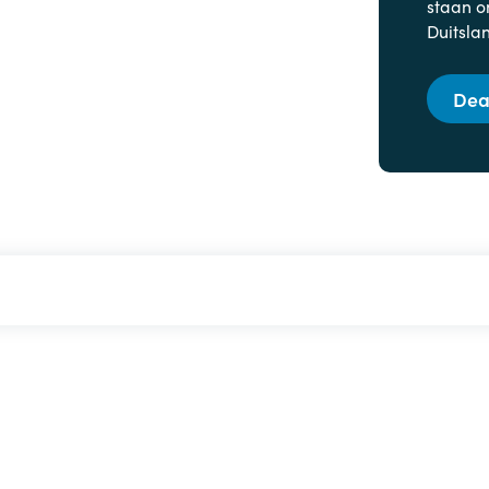
staan o
Duitsla
Dea