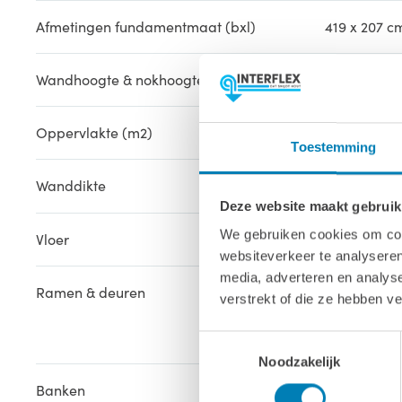
Afmetingen fundamentmaat (bxl)
419 x 207 c
Wandhoogte & nokhoogte
211 / 237 cm
Oppervlakte (m2)
4 m2
Toestemming
Wanddikte
42 mm
Deze website maakt gebruik
We gebruiken cookies om cont
Vloer
Inclusief
websiteverkeer te analyseren
media, adverteren en analys
Ramen & deuren
3x Lange r
verstrekt of die ze hebben v
1 Glazen sa
Toestemmingsselectie
Noodzakelijk
Banken
2x Espen h