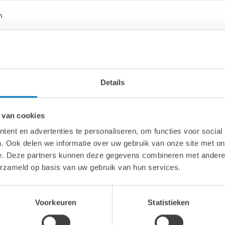
m
Details
 van cookies
ent en advertenties te personaliseren, om functies voor social
. Ook delen we informatie over uw gebruik van onze site met on
e. Deze partners kunnen deze gegevens combineren met andere i
amen in gehard 6 mm glass
erzameld op basis van uw gebruik van hun services.
unadeur: 69 x 169 cm
Voorkeuren
Statistieken
outen banken