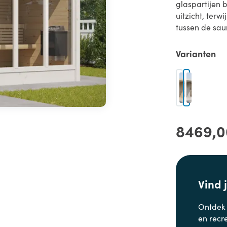
glaspartijen b
uitzicht, terw
tussen de sau
Varianten
8469,0
Vind 
Ontdek
en
recr