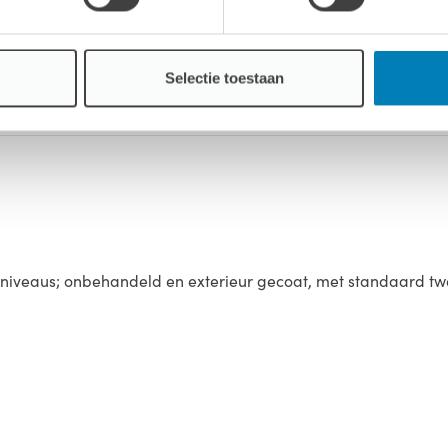
Selectie toestaan
emonteerd geleverd
sniveaus; onbehandeld en exterieur gecoat, met standaard tw