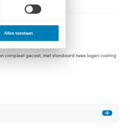
Alles toestaan
 en compleet gecoat, met standaard twee lagen coating