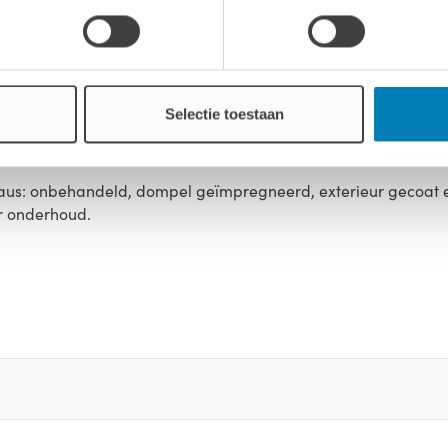
raai - kiepraam: 162 x 91 cm
Selectie toestaan
iveaus: onbehandeld, dompel geïmpregneerd, exterieur gecoat
r onderhoud.