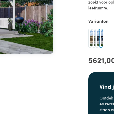
zoekt voor op
leefruimte.
Varianten
5621,0
Vind 
Ontdek
en
recr
staan o