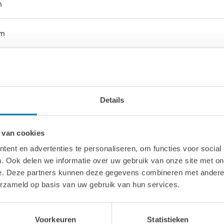
m
cm
67 cm
Details
 van cookies
ent en advertenties te personaliseren, om functies voor social
. Ook delen we informatie over uw gebruik van onze site met on
e. Deze partners kunnen deze gegevens combineren met andere i
deur Complete 50'er: 155 x 194 cm
erzameld op basis van uw gebruik van hun services.
aai - kiepraam: 85 x 91 cm
Voorkeuren
Statistieken