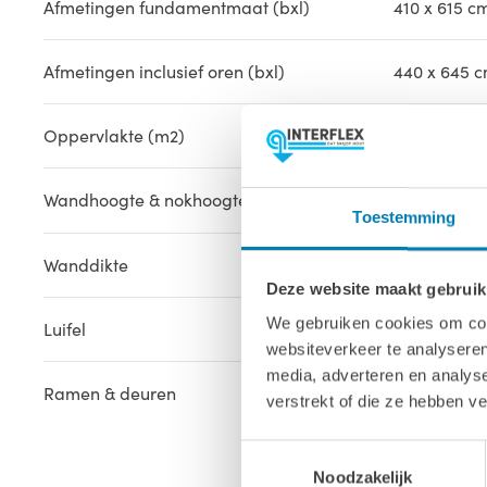
Afmetingen fundamentmaat (bxl)
410 x 615 c
Afmetingen inclusief oren (bxl)
440 x 645 
Oppervlakte (m2)
25.3 m2
Wandhoogte & nokhoogte
208 cm / 2
Toestemming
Wanddikte
50 mm
Deze website maakt gebruik
We gebruiken cookies om cont
Luifel
200 cm
websiteverkeer te analyseren
media, adverteren en analys
Ramen & deuren
1x Dubbele 
verstrekt of die ze hebben v
1x Enkel dr
Toestemmingsselectie
Noodzakelijk