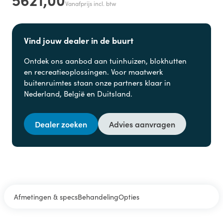
Vanafprijs incl. btw
Vind jouw dealer in de buurt
Ontdek ons aanbod aan
tuinhuizen, blokhutten
en
recreatieoplossingen. Voor maatwerk
buitenruimtes staan onze partners klaar in
Nederland, België en Duitsland.
Dealer zoeken
Advies aanvragen
Afmetingen & specs
Behandeling
Opties