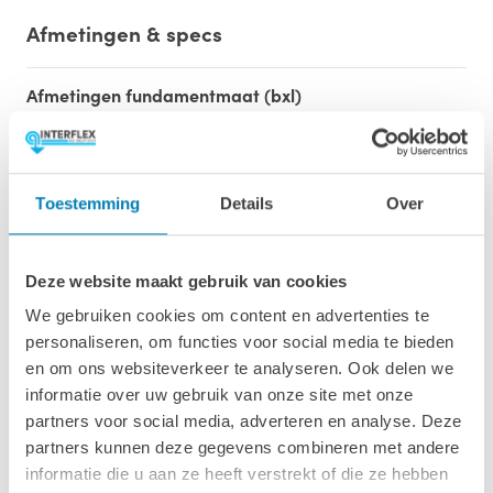
Afmetingen & specs
Afmetingen fundamentmaat (bxl)
410 x 615 cm
Afmetingen inclusief oren (bxl)
440 x 645 cm
Toestemming
Details
Over
Oppervlakte (m2)
25.3 m2
Deze website maakt gebruik van cookies
We gebruiken cookies om content en advertenties te
Wandhoogte & nokhoogte
personaliseren, om functies voor social media te bieden
208 cm / 267 cm
en om ons websiteverkeer te analyseren. Ook delen we
informatie over uw gebruik van onze site met onze
Wanddikte
partners voor social media, adverteren en analyse. Deze
50 mm
partners kunnen deze gegevens combineren met andere
informatie die u aan ze heeft verstrekt of die ze hebben
Luifel