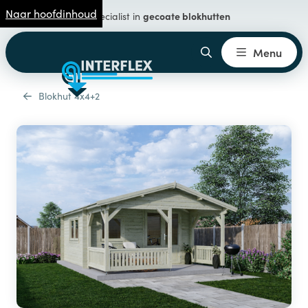
Naar hoofdinhoud
gecoate blokhutten
Specialist in
Menu
Blokhut 4x4+2