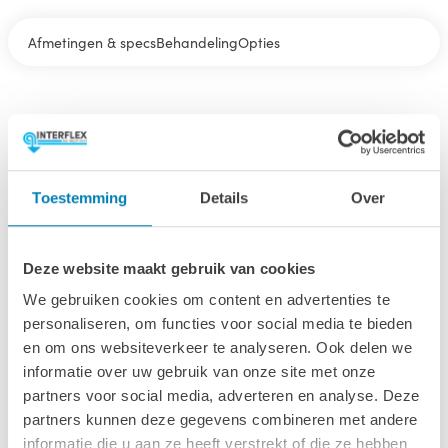
Afmetingen & specs
Behandeling
Opties
Afmetingen & specs
Afmetingen fundamentmaat (bxl)
Toestemming
Details
Over
480 x 230 cm
Afmetingen inclusief oren (bxl)
Deze website maakt gebruik van cookies
500 x 250 cm
We gebruiken cookies om content en advertenties te
Wandhoogte & nokhoogte
personaliseren, om functies voor social media te bieden
223 / 254 cm
en om ons websiteverkeer te analyseren. Ook delen we
informatie over uw gebruik van onze site met onze
Oppervlakte
partners voor social media, adverteren en analyse. Deze
11 m2
partners kunnen deze gegevens combineren met andere
informatie die u aan ze heeft verstrekt of die ze hebben