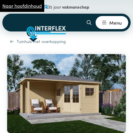
Naar hoofdinhoud
vakmanschap
35 jaar
Menu
Tuinhuis met overkapping