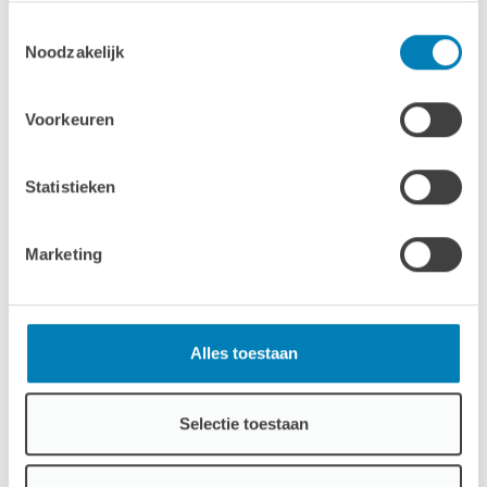
247 cm
Toestemmingsselectie
Noodzakelijk
Ramen & deuren
1x Dubbele vijfhoek deur: 155 x 194 cm
Voorkeuren
2x Enkel klapraam: 90 x 67 cm
Statistieken
Marketing
Behandeling
Onze tuinhuizen zijn verkrijgbaar in vier
afwerkingsniveaus: onbehandeld, dompel
Alles toestaan
geïmpregneerd, exterieur gecoat en compleet gecoat,
met standaard twee lagen coating vanaf de fabriek voor
een langere levensduur en minder onderhoud.
Selectie toestaan
Opties