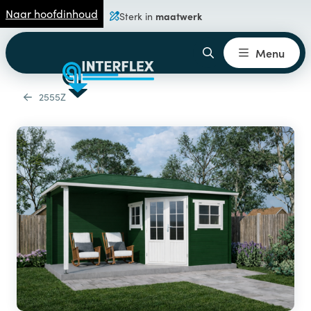
Naar hoofdinhoud
maatwerk
Sterk in
Menu
2555Z