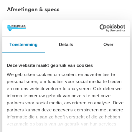
Afmetingen & specs
Afmetingen fundamentmaat (bxl)
480 x 230 cm
Toestemming
Details
Over
Afmetingen inclusief oren (bxl)
500 x 250 cm
Deze website maakt gebruik van cookies
Wandhoogte & nokhoogte
223 / 254 cm
We gebruiken cookies om content en advertenties te
personaliseren, om functies voor social media te bieden
Oppervlakte
en om ons websiteverkeer te analyseren. Ook delen we
11 m2
informatie over uw gebruik van onze site met onze
partners voor social media, adverteren en analyse. Deze
Wanddikte
partners kunnen deze gegevens combineren met andere
28 mm
informatie die u aan ze heeft verstrekt of die ze hebben
verzameld op basis van uw gebruik van hun services.
Luifel