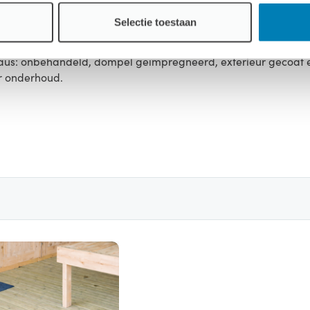
Selectie toestaan
iveaus: onbehandeld, dompel geïmpregneerd, exterieur gecoat
r onderhoud.