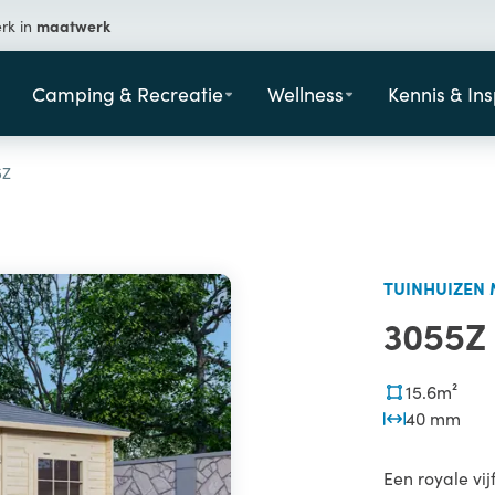
maatwerk
erk in
Camping & Recreatie
Wellness
Kennis & Ins
5Z
TUINHUIZEN 
3055Z
15.6m²
40 mm
Een royale vi