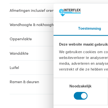
Afmetingen inclusief oren (bxl)
576 x 300 c
Wandhoogte & nokhoogte
223 / 254 c
Toestemming
Oppervlakte
15.6 m2
Deze website maakt gebruik
We gebruiken cookies om cont
Wanddikte
40 mm
websiteverkeer te analyseren
media, adverteren en analys
Luifel
247 cm
verstrekt of die ze hebben v
Toestemmingsselectie
Ramen & deuren
1x Dubbele 
Noodzakelijk
2x Groot kl