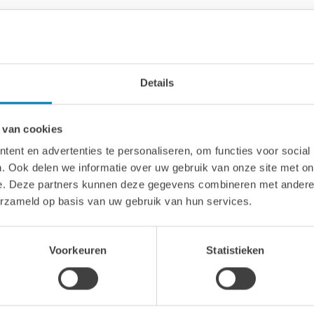
m
m
Details
 van cookies
ent en advertenties te personaliseren, om functies voor social
. Ook delen we informatie over uw gebruik van onze site met on
e. Deze partners kunnen deze gegevens combineren met andere i
erzameld op basis van uw gebruik van hun services.
vijfhoek deur: 155 x 194 cm
Voorkeuren
Statistieken
apraam: 90 x 126 cm