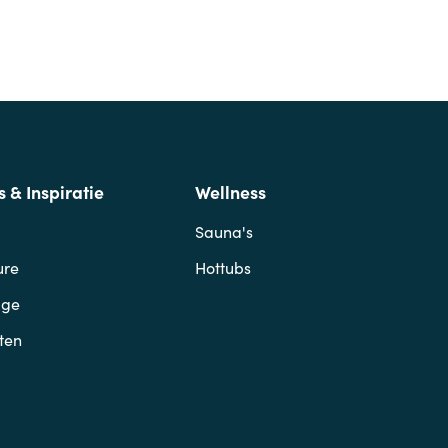
s & Inspiratie
Wellness
Sauna's
ure
Hottubs
age
ten