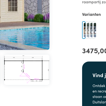
raampartij zor
Varianten
3475,0
Vind 
Ontdek
en
recr
staan o
Duitsla