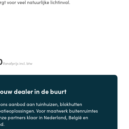
gt voor veel natuurlijke lichtinval.
0
Vanafprijs incl. btw
jouw dealer in de buurt
 ons aanbod aan
tuinhuizen, blokhutten
eatieoplossingen. Voor maatwerk buitenruimtes
nze partners klaar in Nederland, België en
nd.