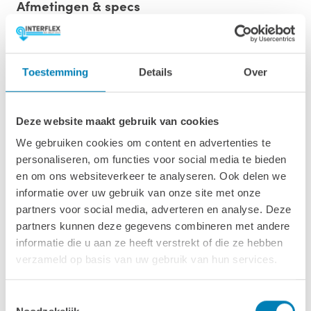
Afmetingen & specs
Afmetingen fundamentmaat (bxl)
556 x 280 cm
Toestemming
Details
Over
Afmetingen inclusief oren (bxl)
576 x 300 cm
Deze website maakt gebruik van cookies
Wandhoogte & nokhoogte
We gebruiken cookies om content en advertenties te
223 / 254 cm
personaliseren, om functies voor social media te bieden
en om ons websiteverkeer te analyseren. Ook delen we
Oppervlakte
informatie over uw gebruik van onze site met onze
15.6 m2
partners voor social media, adverteren en analyse. Deze
partners kunnen deze gegevens combineren met andere
Wanddikte
informatie die u aan ze heeft verstrekt of die ze hebben
40 mm
verzameld op basis van uw gebruik van hun services.
Luifel
Toestemmingsselectie
247 cm