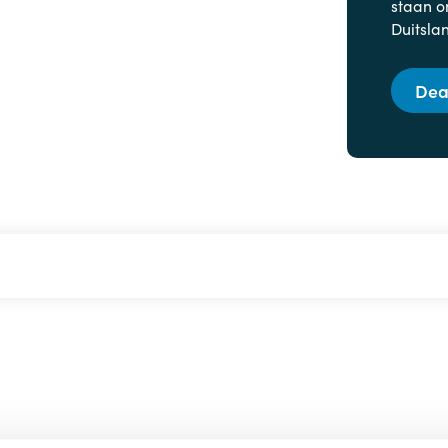
staan o
Duitsla
Dea