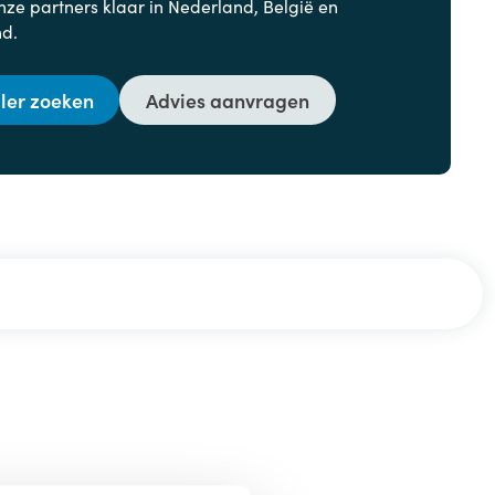
nze partners klaar in Nederland, België en
nd.
ler zoeken
Advies aanvragen