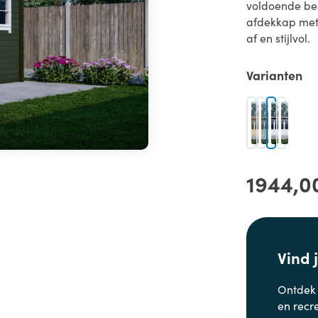
voldoende ber
afdekkap met 
af en stijlvol.
Varianten
1944,0
Vind 
Ontdek
en
recr