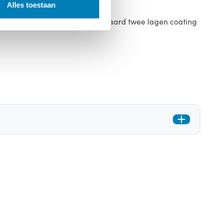
Alles toestaan
 en compleet gecoat, met standaard twee lagen coating