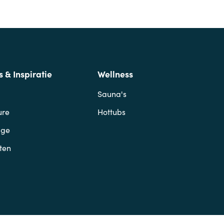
s & Inspiratie
Wellness
Sauna's
ure
Hottubs
age
ten