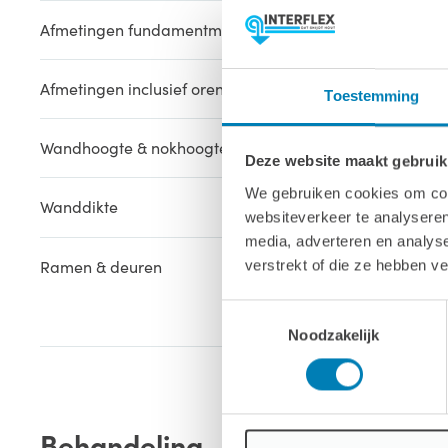
Afmetingen fundamentmaat (bxl)
278 x 278 c
Afmetingen inclusief oren (bxl)
298 x 298 c
Toestemming
Wandhoogte & nokhoogte
223 / 274 c
Deze website maakt gebruik
We gebruiken cookies om cont
Wanddikte
28 mm
websiteverkeer te analyseren
media, adverteren en analys
Ramen & deuren
1x Dubbele 
verstrekt of die ze hebben v
Toestemmingsselectie
2x Enkel kl
Noodzakelijk
Behandeling