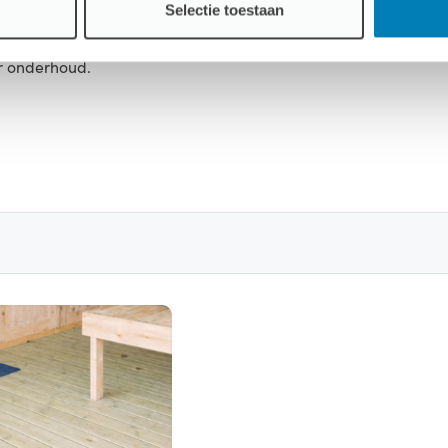
Selectie toestaan
iveaus: onbehandeld, dompel geïmpregneerd, exterieur gecoat
r onderhoud.