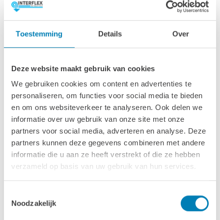
Afmetingen & specs
Toestemming
Details
Over
Afmetingen fundamentmaat (bxl)
278 x 278 cm
Deze website maakt gebruik van cookies
We gebruiken cookies om content en advertenties te
Afmetingen inclusief oren (bxl)
personaliseren, om functies voor social media te bieden
298 x 298 cm
en om ons websiteverkeer te analyseren. Ook delen we
informatie over uw gebruik van onze site met onze
Wandhoogte & nokhoogte
partners voor social media, adverteren en analyse. Deze
223 / 274 cm
partners kunnen deze gegevens combineren met andere
informatie die u aan ze heeft verstrekt of die ze hebben
Wanddikte
verzameld op basis van uw gebruik van hun services.
28 mm
Ramen & deuren
Toestemmingsselectie
Noodzakelijk
1x Dubbele deur standaard: 155 x 194 cm