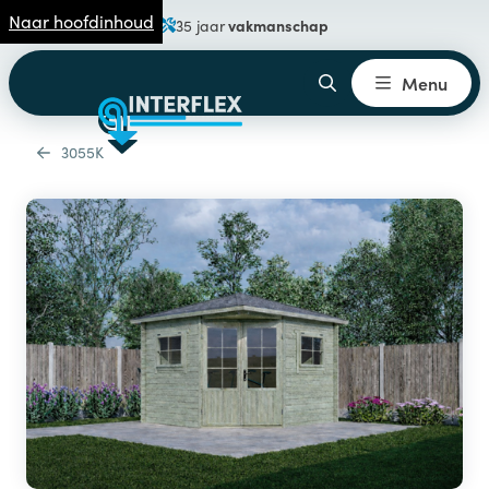
Naar hoofdinhoud
vakmanschap
35 jaar
Menu
3055K